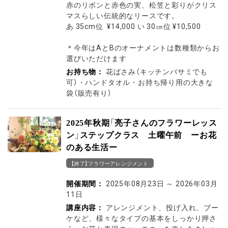
赤のリボンと赤色の実、松笠と彩りがクリス
マスらしい伝統的なリースです。
あ 35cm位 ¥14,000 い 30㎝位 ¥10,500
＊今年はAとBのオーナメントは数種類からお
選びいただけます
お持ち物：
花ばさみ（キッチンバサミでも
可）・ハンドタオル・お持ち帰り用の大きな
袋（販売有り）
2025年秋期「亮子さんのフラワーレッス
ン」ステップクラス 土曜午前 ーお花
のある生活ー
【終了】フラワーアレンジメント
開催期間：
2025年08月23日
～
2026年03月
11日
講座内容：
アレンジメント、投げ入れ、ブー
ケなど、様々なタイプの基本をしっかり押さ