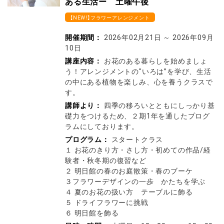
ある生活ー 土曜午後
【NEW!】フラワーアレンジメント
開催期間：
2026年02月21日
～
2026年09月
10日
講座内容：
お花のある暮らしを始めましょ
う！アレンジメントの"いろは”を学び、生活
の中にある植物を楽しみ、心を養うクラスで
す。
講師より：
四季の移ろいとともにしっかり基
礎力をつけるため、２期1年を通したプログ
ラムにしております。
プログラム：
スタートクラス
１ お花のきり方・さし方・初めての作品/経
験者・秋冬期の復習など
２ 明日館の春のお庭散策・春のブーケ
３フラワーデザインの一歩 かたちを学ぶ
４ 夏のお花の扱い方 テーブルに飾る
５ ドライフラワーに挑戦
６ 明日館を飾る